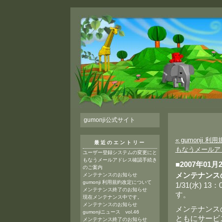
gumonji公式サイト
« gumonji
最近のエントリー
もなうメールア
ユーザー登録システムの変更にと
もなうメールアドレス確認手続き
■2007年01月
のご案内
メンテナンス
メンテナンスのお知らせ
gumonji 利用規約改定について
1/31(水) 
メンテナンス終了のお知らせ
す。
現在メンテナンス中です。
メンテナンスのお知らせ
メンテナンスの間 
gumonjiニュース vol.46
ともにサービ
メンテナンス終了のお知らせ