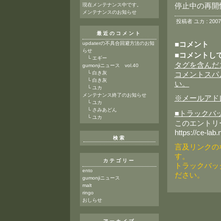
現在メンテナンス中です。
停止中の再開
メンテナンスのお知らせ
投稿者 ユカ : 2007
最近のコメント
updaterの不具合回避方法のお知
■コメント
らせ
■コメントし
└
エギー
タグを含んだ
gumonjiニュース vol.40
└
白き灰
コメントスパ
└
白き灰
い。
└
ユカ
メンテナンス終了のお知らせ
※メールアド
└
ユカ
└
さみあどん
■トラックバ
└
ユカ
このエントリ
https://ce-lab.
検索
言及リンクの
す。
カテゴリー
トラックバッ
ento
ださい。
gumonjiニュース
malt
ringo
おしらせ