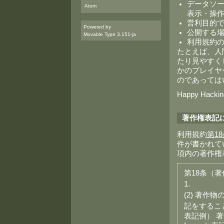
データソース
Atom
表示・操作
営利目的
Powered by
公開する
Movable Type 3.151-ja
利用規約
たとえば、人
たり見やすく
かのプレイヤー
のであっては
Happy Hackin
著作権表記
利用規約
第1
件が書かれて
項内の著作権
第18条（
1.
(2) 著
記をするこ
表記例） 著作物