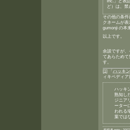
Inc.」
ど）は、禁
その他の条件
クネームが表
gumonji
以上です。
余談ですが、そろ
てあらためて
す。
[
1
] 「
ハッキ
ィキペディア
ハッキン
熟知し
ジニア
ーター
われる
葉では
投稿者 ento : 200