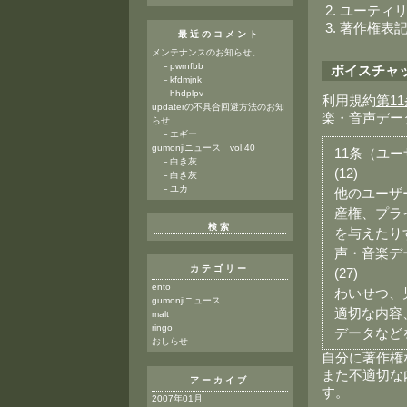
ユーティ
著作権表
最近のコメント
メンテナンスのお知らせ。
└
pwrnfbb
ボイスチャ
└
kfdmjnk
└
hhdplpv
利用規約
第1
updaterの不具合回避方法のお知
楽・音声デー
らせ
└
エギー
gumonjiニュース vol.40
11条（ユ
└
白き灰
(12)
└
白き灰
└
ユカ
他のユーザ
産権、プラ
検索
を与えたり
声・音楽デ
カテゴリー
(27)
ento
わいせつ、
gumonjiニュース
適切な内容
malt
ringo
データなど
おしらせ
自分に著作権
また不適切な
アーカイブ
す。
2007年01月