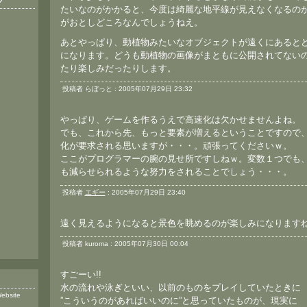
ブ
たいなのがかかると、今度は綺麗な地平線が見えなくなるの
がおとしどころなんでしょうねえ。
あとやっぱり、動植物みたいなオブジェクトが遠くにあると
になります。どうも動植物の画像がまともに公開されてない
たり楽しみだったりします。
投稿者 らぼっと : 2005年07月29日 23:32
やっぱり、ゲームを作るうえで高速化は欠かせませんよね。
でも、これから先、もっと要素が増えるということですので
化が要求される思いますが・・・。頑張ってくださいｗ。
ここがプログラマーの腕の見せ所ですしねｗ。変数１つでも
も減らせられるような努力をされることでしょう・・・。
投稿者
エギー
: 2005年07月29日 23:40
遠く見えるようになると景色を眺めるのが楽しみになります
投稿者 kuroma : 2005年07月30日 00:04
すごーい!!
水の流れや泳ぎといい、以前のものをプレイしていたときに
ebsite
”こういうのがあればいいのに”と思っていたものが、現実に