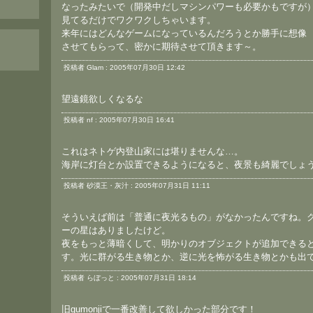
なったみたいで（開発中だしマシンパワーも必要かもですが
見てるだけでワクワクしちゃいます。
来年にはどんなゲームになっているんだろうとか勝手に想像
させてもらって、密かに期待させて頂きます～。
投稿者 Glam : 2005年07月30日 12:42
望遠鏡欲しくなるな
投稿者 nf : 2005年07月30日 16:41
これはネトゲ内登山家には堪りませんな…。
海岸に灯台とか設置できるようになると、夜景も綺麗でしょ
投稿者 砂漠王・灰汁 : 2005年07月31日 11:11
そういえば前は「普通に夜光るもの」がなかったんですね。
ーの星はありましたけど。
夜をもっと薄暗くして、明かりのオブジェクトが追加できる
す。光に群がる生き物とか、逆に光を怖がる生き物とかも出
投稿者 らぼっと : 2005年07月31日 18:14
旧gumonjiで一番改善して欲しかった部分です！