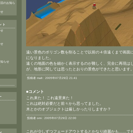
復旧のお知ら
らせ
ント
らせ
らせ
遠い景色のポリゴン数を削ることで以前の４倍遠くまで画面
になりました。
お知らせ
遠くの地面の色を細かく表示するのが難しく、完全に再現は
寺
が、地形に関しては思ったとおりの景色ができたと思います
投稿者 malt : 2005年07月29日 21:41
■コメント
ー
これ来た！ これ遠景来た！
これは絶対必要だと前々から思ってました。
木とかのオブジェクトは厳しかったりしますか？
投稿者 omi : 2005年07月29日 22:00
これが少しずつフェードアウトするとかなり綺麗かも……で