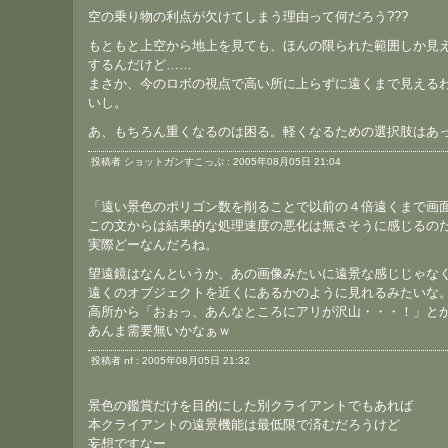
空の乗り物の利点が欠けてしまう理由って何だろう???
もともと上空から地上を見ても、ほんの限られた範囲しか見
するんだけど……
まさか、今のロボの視点で高い所に上らずに遠くまで見える
いし。
あ、もちろん重くなるのは困る。軽くなるための選択肢はあ
投稿者 ショットガンすこっぷ : 2005年08月05日 21:04
「遠い景色のポリゴン数を削ることで以前の４倍遠くまで画
この文からは結果的な処理速度の悪化は無さそうに感じるの
実際どーなんだろね。
望遠鏡はなんというか、あの画像みたいに遠景な感じじゃな
遠くのオブジェクトを近くにあるかのように見れるみたいな
高所から「おぉっ、あんなところにアリが沢山・・・！」と
あんま需要無いかなぁｗ
投稿者 nf : 2005年08月05日 21:32
景色の鑑賞だけを目的にした別クライアントでもあれば
本クライアントの遠景機能は最低限で済むだろうけど
妄想ですなー