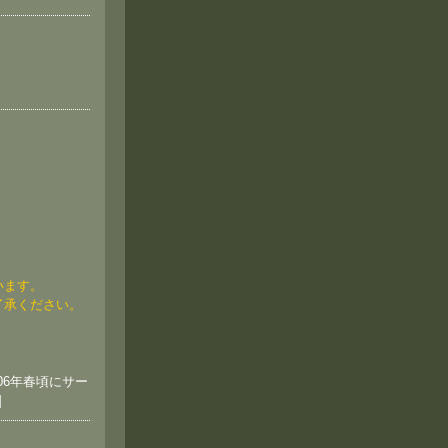
います。
了承ください。
006年春頃にサー
]