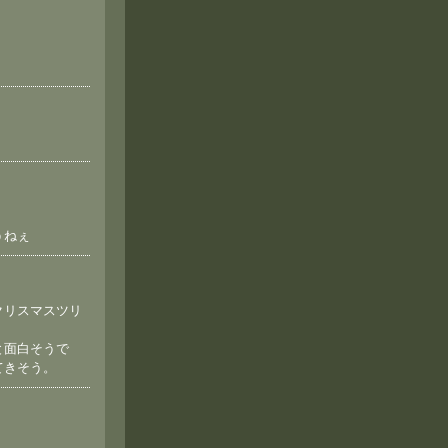
）
うねぇ
クリスマスツリ
と面白そうで
てきそう。