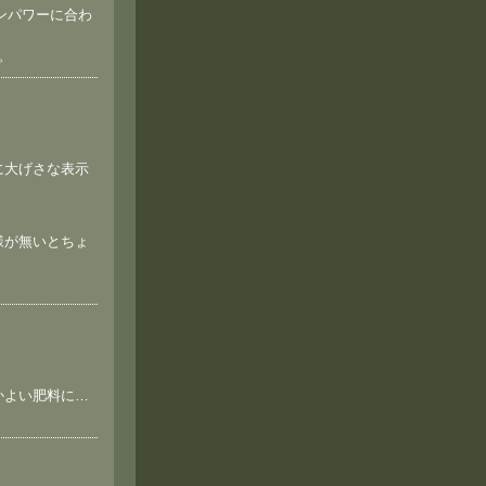
ンパワーに合わ
。
に大げさな表示
様が無いとちょ
かよい肥料に…