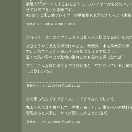
最近の3Dゲームでよくあるように、プレイヤーが自分のマシ
せて調節できたら素敵です。
4倍遠くに居る他プレイヤーや動植物も表示できたらより素敵
投稿者 zzz : 2005年08月01日 00:31
これって、遠くのオブジェクトは見られる様になるのかな???
水はどうやら見える様だけれども、最低限、木も鳥瞰図の様
でいいのでちゃんと表示される様になります様に……
遠くの鳥の群れとか動物の群れとかも見れる様になれば……
でも、こんな風に遠くまで見渡せると、空に浮いているお星
っと寂しいねぇ
。
投稿者 すこや : 2005年08月01日 10:12
光で思ったんですけど「火」ってどうなんでしょう。
丸太・落ち葉を燃やして…害虫が嫌うとか…墨が何かの材料
管理怠ると火事に…サイが消しに来るとか(妄想
投稿者 ふぃね : 2005年08月03日 12:33