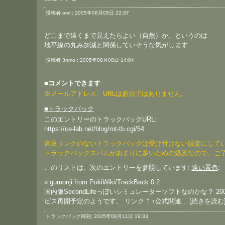
投稿者 omi : 2005年08月05日 22:37
どこまで遠くまで見えたらよい（自然）か、というのは
地平線の丸み加減と関係していそうな気がします
投稿者 3nmo : 2005年08月08日 14:04
■コメントできます
※メールアドレス、URLは必須ではありません。
■トラックバック
このエントリーのトラックバックURL:
https://ce-lab.net/blog/mt-tb.cgi/54
言及リンクのないトラックバックは受け付けない設定にして
トラックバックスパムがあまりに多いための処置なので、ご
このリストは、次のエントリーを参照しています:
遠い景色
:
»
gumonji
from PukiWiki/TrackBack 0.2
国内版SecondLifeっぽいシミュレーターソフトなのかな？ 2
ビス再開予定のようです。 リンク † ↑公式関連...
[続きを読む
トラックバック時刻: 2005年08月11日 19:33