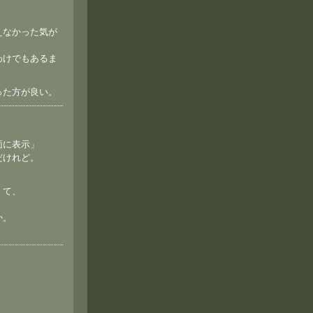
えなかった気が
わけでもあるま
った方が良い。
面に表示」
だけれど。
くて、
。
か。