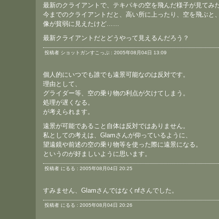
最新のクライアントで、テキパキの空を飛んだ様子が見てみ
今までのクライアントだと、高い所に上ったり、空を飛ぶと
像が貧弱に見えたけど……
最新クライアントだとどうやって見えるんだろう？
投稿者 ショットガンすこっぷ : 2005年08月04日 13:09
個人的にいつでも誰でも遠景可能なのは反対です。
理由として、
グライダー等、空の乗り物の利点が欠けてしまう。
処理が遅くなる。
が考えられます。
遠景が可能であること自体は反対ではありません。
私としての考えは、Glamさんが仰っているように、
望遠鏡や前述の空の乗り物等を使った際に遠景になる。
というのが好ましいように思います。
投稿者 にるる : 2005年08月04日 20:25
すみません、Glamさんではなくnfさんでした。
投稿者 にるる : 2005年08月04日 20:26