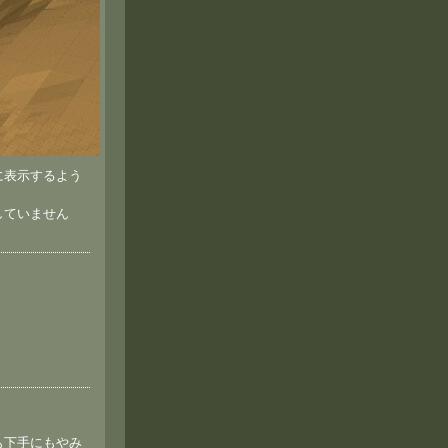
に表示するよう
していません
。
も下手にもやみ