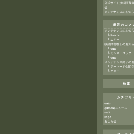
公式サイト接続障害
せ
メンテナンスのお知
最近のコメ
メンテナンスのお知
└ Kei-Kei
└ エギー
接続障害復旧のお知
└
ento
└
モンキーロック
└
ento
メンテナンス終了の
└
アーマード金閣
└
エギー
検索
カテゴリ
ento
gumonjiニュース
malt
ringo
おしらせ