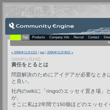
Top
Products
Company Info
Recruit
Contact
Sit
N
« 2006年11月12日
|
top
|
2006年11月30日 »
2006年11月24日
責任をとるとは
問題解決のためにアイデアが必要なとき
と良い。
社内のwikiに「ringoのエッセイ置き
が、
そこに私は2年間で150個ほどのエッセ