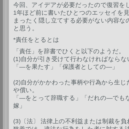
今回、アイデアが必要だったので復習を
1年ほど前に書いたひとつのエッセイを
まったく隠し立てする必要がない内容な
と思う。
*責任をとるとは
「責任」を辞書でひくと以下のようだ。
(1)自分が引き受けて行わなければなら
「—を果たす」「保護者としての—」
(2)自分がかかわった事柄や行為から生
や償い。
「—をとって辞職する」「だれの—でも
嫁」
(3)〔法〕 法律上の不利益または制裁を
狭義では、違法な行為をした者に対する