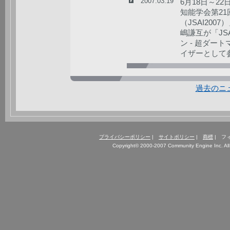
2007.03.19
6月18日～2
知能学会第21
（JSAI200
嶋謙互が「JS
ン - 超ダー
イザーとして
過去のニ
プライバシーポリシー
|
サイトポリシー
|
商標
| フ
Copyright© 2000-2007 Community Engine Inc. All 