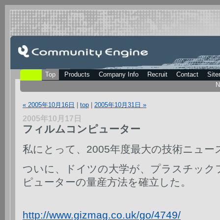
Top
Products
Company Info
Recruit
Contact
Sit
N
« 2005年10月16日
|
top
|
2005年10月31日 »
2005年10月17日
フィルムコンピューター
私にとって、2005年度最大の技術ニュー
ついに、ドイツの大学が、プラスチック
ピューターの量産方法を確立した。
http://www.gizmag.co.uk/go/4749/