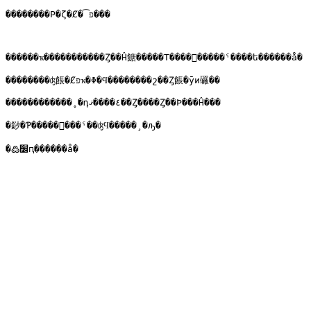
��������Ρ�ζ�Ȼ�͡פ���

������ҡ�����������Ȥ��Ĥ餹�����Τ����򡡤�����ˤ����ե������å�

��������ʤ餦�Ȼפҡ�Φ�Ϥ��������շ��Ȥ餦�ȳи礹��

������������˳�դ٤����ޤ��Ȥ����Ȥ��Ϸ���Ĥ���

�䤬�Ƥ�����򡡤���ˤ��ʤϤ�����¸�ԡ�

�߷׼ԥ������å� 
