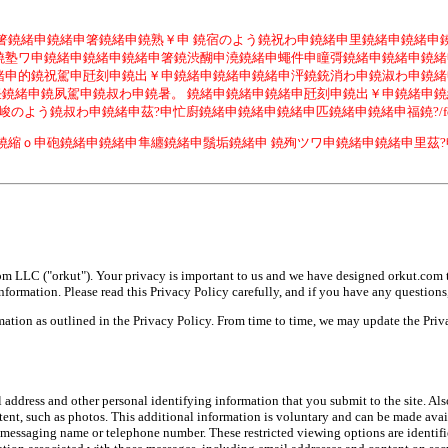
箸鐃緒申鐃緒申箸鐃緒申鐃熟￥申 鐃宿のよう鐃祝わ申鐃緒申里鐃緒申鐃緒申
鐃塾ワ申鐃緒申鐃緒申鐃緒申箸鐃渋醐申澆鐃緒申蠅件申瞳彁鐃緒申鐃緒申鐃緒
鐃緒申的鐃祝駕申瓩刻申鐃出￥申鐃緒申鐃緒申鐃緒申泙鐃銃消わ申鐃淑わ申鐃
鐃緒申鐃夙駕申鐃叔わ申鐃暑。 鐃緒申鐃緒申鐃緒申瓩刻申鐃出￥申鐃緒申
のよう鐃叔わ申鐃緒申茲?申忙廚鐃緒申鐃緒申鐃緒申匹鐃緒申鐃緒申福鐃?/fon
鐃緒申鐃縮ｏ申砲鐃緒申鐃緒申隼纏鐃緒申鬚垢鐃緒申 鐃殉ツワ申鐃緒申鐃緒申
 LLC ("orkut"). Your privacy is important to us and we have designed orkut.com to 
ormation. Please read this Privacy Policy carefully, and if you have any questions, 
ation as outlined in the Privacy Policy. From time to time, we may update the Priva
dress and other personal identifying information that you submit to the site. Also
ontent, such as photos. This additional information is voluntary and can be made ava
nt messaging name or telephone number. These restricted viewing options are ident