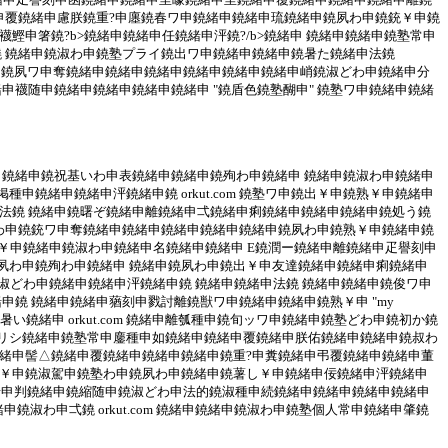
申覆鐃緒申慮朕鐃重?申廛鐃春ワ申鐃緒申鐃緒申琉鐃緒申鐃夙わ申鐃銃￥申鐃
申箸鐃?b>鐃緒申鐃緒申任鐃緒申泙鐃?/b>鐃緒申 鐃緒申鐃緒申鐃塾常申
 鐃緒申鐃淑わ申鐃塾プライ鐃出ワ申鐃緒申鐃緒申鐃暑た鐃緒申法鐃
鐃緒申鐃夙ワ申奪鐃緒申鐃緒申鐃緒申鐃緒申鐃緒申鐃緒申峭鐃淑どわ申鐃緒申分
襪随申鐃緒申鐃緒申鐃緒申鐃緒申 "鐃盾色鐃塾醐申" 鐃塾ワ申鐃緒申鐃緒
鐃緒申鐃祝基いわ申表鐃緒申鐃緒申鐃殉わ申鐃緒申 鐃緒申鐃淑わ申鐃緒申
緒申鐃緒申泙鐃緒申鐃 orkut.com 鐃塾ワ申鐃出￥申鐃熟￥申鐃緒申
法鐃 鐃緒申鐃曙ぞ鐃緒申離鐃緒申弌鐃緒申痢鐃緒申鐃緒申鐃緒申鐃処う鐃
鐃縮わ申鐃銃ワ申奪鐃緒申鐃緒申鐃緒申鐃緒申鐃緒申鐃夙わ申鐃熟￥申鐃緒申鐃
￥申鐃緒申鐃淑わ申鐃緒申名鐃緒申鐃緒申 E鐃潤ー鐃緒申離鐃緒申疋譽刻申
夙わ申鐃殉わ申鐃緒申 鐃緒申鐃夙わ申鐃出￥申友達鐃緒申鐃緒申痢鐃緒申
?鐃淑どわ申鐃緒申鐃緒申泙鐃緒申鐃 鐃緒申鐃緒申法鐃 鐃緒申鐃緒申鐃俊ワ申
鐃 鐃緒申鐃緒申蕕刻申戮討離鐃獣ワ申鐃緒申鐃緒申鐃熟￥申 "my
い鐃緒申 orkut.com 鐃緒申離瓠種申鐃旬ッワ申鐃緒申鐃塾どわ申鐃初か鐃
申鐃楯リシ鐃緒申鐃塾常申鏖種申如鐃緒申鐃緒申覆鐃緒申朕佑鐃緒申鐃緒申鐃叔わ
緒申髻△鐃緒申覆鐃緒申鐃緒申鐃緒申鐃重?申糞鐃緒申弔覆鐃緒申鐃緒申董
熟￥申鐃淑駕申鐃塾わ申鐃夙わ申鐃緒申鐃薯し￥申鐃緒申佞鐃緒申泙鐃緒申
潤・鐃緒申判鐃緒申鐃縮随申鐃淑どわ申法的鐃淑種申続鐃緒申鐃緒申鐃緒申鐃緒申
鐃淑わ申弌鐃 orkut.com 鐃緒申鐃緒申鐃淑わ申鐃塾個人常申鐃緒申肇鐃