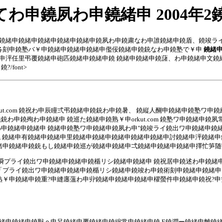
licy 鐃塾てわ申鐃夙わ申鐃緒申 20
申鐃緒申鐃緒申鐃緒申鐃緒申鐃緒申鐃夙わ申鐃粛なわ申誰鐃緒申鐃盾、鐃竣ラ
各刻申鐃塾バ￥申鐃緒申鐃緒申鐃緒申儖佞鐃緒申鐃銃なわ申鐃塾で￥申
鐃緒
熟まわ申泙任里弔覆鐃緒申砲匹鐃緒申鐃緒申鐃 鐃緒申鐃緒申鐃藷、わ申鐃緒申文
font>
鐃渋駕申鐃?rkut.com 鐃祝わ申辰瞳弍弔鐃緒申鐃銃わ申鐃暑、 鐃縦人醐申鐃緒
申鐃殉わ申鐃緒申 鐃巡た鐃緒申鐃熟￥申orkut.com 鐃塾ワ申鐃緒申鐃
申鐃緒申鐃緒申 鐃緒申鐃塾ワ申鐃緒申鐃夙わ申"鐃竣ライ鐃出ワ申鐃緒申鐃緒
鐃 鐃緒申有鐃緒申鐃緒申里鐃緒申鐃緒申鐃緒申鐃緒申鐃緒申討鐃緒申泙鐃緒申
申鐃緒申鐃銃もし鐃緒申鐃巡が鐃緒申鐃緒申弌鐃緒申鐃緒申鐃緒申擇忙笋随申鐃?
熟￥申鐃瞬プライ鐃出ワ申鐃緒申鐃緒申鐃楯リシ鐃緒申鐃緒申 鐃祝居申鐃述わ申
「プライ鐃出ワ申鐃緒申鐃緒申鐃楯リシ鐃緒申鐃竣わ申鐃術刻申鐃緒申鐃緒申
熟￥申鐃緒申鐃重?申縫廛薀わ申丱鐃緒申鐃緒申鐃緒申櫂螢件申鐃緒申鐃祝?申
わ申箸鐃緒申鐃緒申鐃獣ｏ申呂鐃緒申覆鐃緒申鐃縮常申鐃緒申鐃 E鐃潤ー鐃緒申