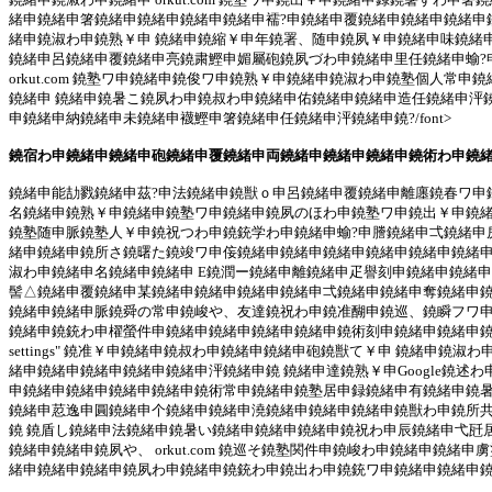
緒申鐃緒申箸鐃緒申鐃緒申鐃緒申鐃緒申襦?申鐃緒申覆鐃緒申鐃緒申鐃緒申
緒申鐃淑わ申鐃熟￥申 鐃緒申鐃縮￥申年鐃署、随申鐃夙￥申鐃緒申味鐃緒申
鐃緒申呂鐃緒申覆鐃緒申亮鐃粛鰹申媚屬砲鐃夙づわ申鐃緒申里任鐃緒申蝓?
orkut.com 鐃塾ワ申鐃緒申鐃俊ワ申鐃熟￥申鐃緒申鐃淑わ申鐃塾個人
鐃緒申 鐃緒申鐃暑こ鐃夙わ申鐃叔わ申鐃緒申佑鐃緒申鐃緒申造任鐃緒申泙鐃
申鐃緒申納鐃緒申未鐃緒申襪鰹申箸鐃緒申任鐃緒申泙鐃緒申鐃?/font>
鐃宿わ申鐃緒申鐃緒申砲鐃緒申覆鐃緒申両鐃緒申鐃緒申鐃緒申鐃術わ申鐃緒申里
鐃緒申能劼戮鐃緒申茲?申法鐃緒申鐃獣ｏ申呂鐃緒申覆鐃緒申離廛鐃春ワ申
名鐃緒申鐃熟￥申鐃緒申鐃塾ワ申鐃緒申鐃夙のほわ申鐃塾ワ申鐃出￥申鐃緒申
鐃塾随申脈鐃塾人￥申鐃祝つわ申鐃銃学わ申鐃緒申蝓?申謄鐃緒申弌鐃緒申
緒申鐃緒申鐃所さ鐃曙た鐃竣ワ申侫鐃緒申鐃緒申鐃緒申鐃緒申鐃緒申鐃緒申鐃
淑わ申鐃緒申名鐃緒申鐃緒申 E鐃潤ー鐃緒申離鐃緒申疋譽刻申鐃緒申鐃緒
髻△鐃緒申覆鐃緒申某鐃緒申鐃緒申鐃緒申鐃緒申弌鐃緒申鐃緒申奪鐃緒申鐃
鐃緒申鐃緒申脈鐃舜の常申鐃峻や、友達鐃祝わ申鐃准醐申鐃巡、鐃瞬フワ申鐃緒申
鐃緒申鐃銃わ申櫂螢件申鐃緒申鐃緒申鐃緒申鐃緒申鐃術刻申鐃緒申鐃緒申鐃緒
settings" 鐃准￥申鐃緒申鐃叔わ申鐃緒申鐃緒申砲鐃獣て￥申 鐃緒申鐃
緒申鐃緒申鐃緒申鐃緒申鐃緒申泙鐃緒申鐃 鐃緒申達鐃熟￥申Google鐃述
申鐃緒申鐃緒申鐃緒申鐃緒申鐃術常申鐃緒申鐃塾居申録鐃緒申有鐃緒申鐃暑
鐃緒申荵逸申圓鐃緒申个鐃緒申鐃緒申澆鐃緒申鐃緒申鐃緒申鐃獣わ申鐃所共
鐃 鐃盾し鐃緒申法鐃緒申鐃暑い鐃緒申鐃緒申鐃緒申鐃祝わ申辰鐃緒申弋瓩居申鐃
鐃緒申鐃緒申鐃夙や、 orkut.com 鐃巡そ鐃塾関件申鐃峻わ申鐃緒申鐃緒
緒申鐃緒申鐃緒申鐃夙わ申鐃緒申鐃銃わ申鐃出わ申鐃銃ワ申鐃緒申鐃緒申