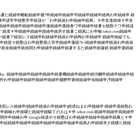
申鐃暑た鐃緒申離帖鐃緒申襪?申鐃緒申鐃緒申弔鐃緒申鐃緒申鐃殉わ申鐃緒申 鐃
鐃緒申譴常申鐃塾常申鐃藷が「わ申鐃淑わ申鐃緒申鐃夙」￥申友達鐃竣￥申友
侫鐃緒申鐃緒申鐃緒申鐃緒申蓮鐃緒申廛鐃春ワ申鐃緒申鐃暑セ鐃獣テワ申鐃藷
" 鐃准￥申鐃緒申鐃緒申鐃緒申鐃所す鐃暑こ鐃夙にわ申蝓 orkut.com鐃緒申
潤ー鐃暑ア鐃宿レス鐃緒申転鐃緒申鐃叔わ申鐃殉わ申鐃緒申 鐃緒申鐃縦でも、
申鐃巡そ鐃塾ほわ申鐃塾個人常申鐃緒申蓮鐃?b>鐃緒申鐃緒申鐃淑わ申鐃淑
申朕余鐃緒申鐃祝関わ申鐃緒申鐃緒申鐃薯するた鐃緒申砲蓮鐃 鐃緒申連鐃緒
e Inc. 鐃緒申鐃緒申鐃緒申鐃緒申鐃暑機鐃緒申鐃緒申鐃渋醐申鐃緒申鐃緒申鐃
国外わ申鐃緒申鐃緒申鐃緒申鐃緒申襪鰹申箸鐃銃縁申佞鐃緒申泙鐃緒申
ア鐃宿レス鐃緒申(鐃緒申鐃淑わ申鐃緒申)鐃述ねまわ申鐃緒申 鐃緒申達鐃熟わ
鐃峻わ申鐃曙た鐃緒申鐃駿ての人は￥申 orkut.com 鐃緒申鐃緒申両鐃緒申
件申鐃峻わ申 Google鐃述やそ鐃塾ほわ申鐃緒申鐃緒申鐃緒申鐃粛と￥申
種申続鐃緒申鐃緒申鐃緒申鐃緒申鐃緒申鐃緒申鐃夙わ申鐃竣求さ鐃曙た鐃緒