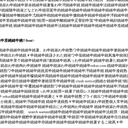
鐃叔わ申鐃緒申朕余鐃緒申鐃薯集わ申泙鐃緒申鐃 鐃緒申鐃緒申法鐃緒申鐃緒
鐃縮随申鐃淑どなどわ申鐃宿駕申的鐃緒申鐃緒申鐃緒申鐃緒申鐃緒申鐃緒申襪鰹
申曚鐃緒申離鐃緒申弌鐃緒申砲鐃緒申鐃緒申僂鐃緒申鐃緒申鐃緒申泙鐃緒申鐃
常申鐃緒申里鐃緒申鐃緒申鐃?鐃潤ー鐃緒申離鐃緒申疋譽刻申筺?申鐃緒申鵐好
緒申鐃 鐃緒申鐃緒申鐃緒申鐃緒申法鐃緒申鐃緒申鐃緒申鐃緒申鐃緒申造鐃緒申
鐃緒申鐃?/font>
鐃緒申鐃緒申鐃緒申鐃薯、わ申鐃淑わ申鐃塾ワ申鐃緒申鐃緒申鐃緒申箸鐃緒申
鐃出わ申鐃銃￥申鐃緒申鐃藷された鐃竣ワ申侫鐃緒申鐃緒申鐃夙逸申鐃祝掲種申鐃
房鐃緒申里个鐃緒申鐃緒申鐃?連鐃緒申鐃夙っわ申鐃緒申)鐃緒申鐃暑た鐃緒申
叔わ申鐃殉わ申鐃緒申 鐃緒申鐃淑わ申鐃緒申鐃緒申orkut.com 鐃緒申
申鐃獣ワ申鐃緒申鐃緒申鐃祝居申鐃緒申鐃緒申鐃緒申泙鐃緒申鐃 鐃緒申達鐃熟
緒申鐃緒申鐃緒申曚鐃緒申両鐃緒申鐃緒申鐃緒申鐃緒申鐃緒申箸鐃緒申砲鐃
廚任鐃緒申襪鰹申箸鐃宿常申鐃緒申鐃 crush notice(鐃緒か鐃緒申鐃
申鐃緒申發?申覆鐃緒申縫鐃獣ワ申鐃緒申鐃緒申鐃緒申鐃緒申鐃緒申泙鐃緒申
淑わ申鐃緒申(鐃緒申録鐃祝使っわ申)E鐃潤ー鐃暑ア鐃宿レス鐃緒申鐃緒申鐃緒申鐃暑
わ申 orkut鐃緒申鐃緒申鐃緒申鐃粛と￥申 鐃緒申鐃塾プライ鐃出ワ申鐃緒
か鐃盾し鐃緒申泙鐃緒申鐃 鐃緒申達鐃熟￥申鐃緒申鐃淑わ申鐃塾個人常申鐃
有鐃緒申鐃緒申鐃緒申鐃緒申鐃出にわ申鐃殉わ申鐃緒申 鐃緒申鐃淑わ申鐃
緒申鐃順、 search warrant鐃緒申鐃緒申鐃緒申鐃緒申鐃緒申法鐃
申虜盪削申鐃緒申襪鰹申箸鐃緒申鐃緒申鐃重?申鐃宿?申廚鐃緒申鐃夙緒申任任鐃緒申
鐃緒申鐃緒申鐃緒申鐃緒申存鐃緒申鐃緒申鐃緒申鐃緒申鐃薯するこ鐃夙￥申