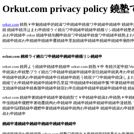
Orkut.com privacy po
orkut.com
鐃熟￥申魅鐃緒申的鐃淑ワ申鐃緒申鐃俊ワ申鐃緒申鐃緒申 鐃緒
鐃 鐃緒申鐃淳はまわ申鐃竣ライ鐃出ワ申鐃緒申鐃緒申鐃楯リシ鐃緒申鐃塾
みわ申鐃緒申 orkut 鐃緒申鐃旬醐申鐃叔ワ申鐃緒申鐃俊ワ申鐃緒申鐃
鐃緒申鐃叔わ申鐃緒申鐃緒申覆鐃緒申里如鐃緒申鐃緒申鐃緒申鐃緒申蕕削申鐃?/
orkut.com 鐃竣ライ鐃出ワ申鐃緒申鐃緒申鐃楯リシ鐃緒申
orkut.com 鐃舜よう鐃緒申鐃緒申鐃緒申 orkut.com 鐃熟￥申 有
申鐃淑わ申鐃塾プライ鐃出ワ申鐃緒申鐃緒申鐃緒申廚任鐃緒申鐃夙考わ申鐃銃わ
申鐃緒申鐃夙わ申鐃緒申鐃緒申任鐃緒申鐃処う鐃祝デワ申鐃緒申鐃藷しまわ
鐃縮でわ申鐃緒申鐃緒申鐃緒申匹里茲?申砲鐃緒申峠鐃緒申瓠?申箸鐃緒申
文鐃緒申鐃緒申鐃春随申鐃緒申鐃宿わ申任鐃緒申鐃緒申鐃緒申鐃緒申鐃 鐃緒
orkut.com 鐃緒申箸鐃緒申鐃緒申箸砲鐃獣て￥申鐃緒申鐃淑わ申鐃
申佞鐃緒申襪鰹申箸砲覆鐃殉わ申鐃緒申 鐃緒申鐃緒申鐃緒申鐃緒申達鐃熟
鐃緒申悩椶鐃緒申襪鰹申箸鐃緒申鐃緒申鐃殉わ申鐃緒申 鐃緒申鐃淑わ申鐃
叔わ申鐃緒申
鐃緒申達鐃緒申鐃緒申鐃緒申鐃緒申鐃緒申
鐃緒申鐃淑わ申鐃緒申 orkut.com 鐃塾ワ申鐃出￥申鐃緒申録鐃薯す