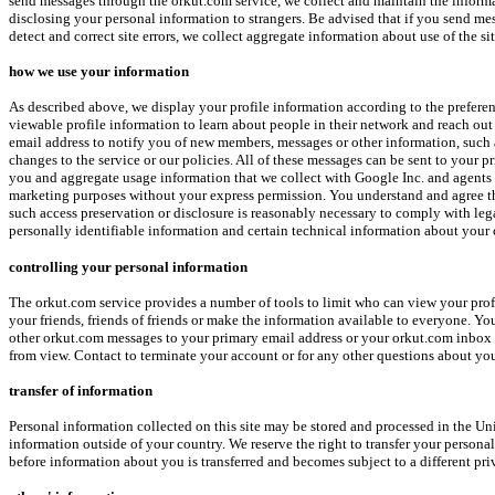
send messages through the orkut.com service, we collect and maintain the informa
disclosing your personal information to strangers. Be advised that if you send mes
detect and correct site errors, we collect aggregate information about use of the 
how we use your information
As described above, we display your profile information according to the preferen
viewable profile information to learn about people in their network and reach o
email address to notify you of new members, messages or other information, such as
changes to the service or our policies. All of these messages can be sent to your
you and aggregate usage information that we collect with Google Inc. and agents of
marketing purposes without your express permission. You understand and agree that
such access preservation or disclosure is reasonably necessary to comply with legal 
personally identifiable information and certain technical information about your
controlling your personal information
The orkut.com service provides a number of tools to limit who can view your profi
your friends, friends of friends or make the information available to everyone. Yo
other orkut.com messages to your primary email address or your orkut.com inbox b
from view. Contact to terminate your account or for any other questions about yo
transfer of information
Personal information collected on this site may be stored and processed in the Uni
information outside of your country. We reserve the right to transfer your persona
before information about you is transferred and becomes subject to a different pri