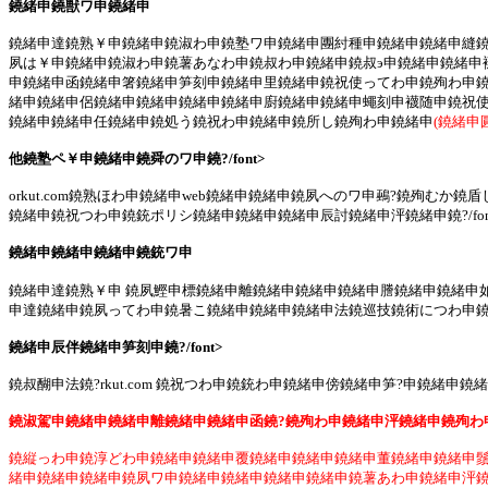
鐃緒申鐃獣ワ申鐃緒申
鐃緒申達鐃熟￥申鐃緒申鐃淑わ申鐃塾ワ申鐃緒申團紂種申鐃緒申鐃緒申縫鐃
夙は￥申鐃緒申鐃淑わ申鐃薯あなわ申鐃叔わ申鐃緒申鐃叔э申鐃緒申鐃緒申
申鐃緒申函鐃緒申箸鐃緒申笋刻申鐃緒申里鐃緒申鐃祝使ってわ申鐃殉わ申鐃
緒申鐃緒申侶鐃緒申鐃緒申鐃緒申鐃緒申廚鐃緒申鐃緒申蠅刻申襪随申鐃祝使
鐃緒申鐃緒申任鐃緒申鐃処う鐃祝わ申鐃緒申鐃所し鐃殉わ申鐃緒申
(鐃緒申
他鐃塾ペ￥申鐃緒申鐃舜のワ申鐃?/font>
orkut.com鐃熟ほわ申鐃緒申web鐃緒申鐃緒申鐃夙へのワ申鵐?鐃殉
鐃緒申鐃祝つわ申鐃銃ポリシ鐃緒申鐃緒申鐃緒申辰討鐃緒申泙鐃緒申鐃?/fon
鐃緒申鐃緒申鐃緒申鐃銃ワ申
鐃緒申達鐃熟￥申 鐃夙鰹申標鐃緒申離鐃緒申鐃緒申鐃緒申謄鐃緒申鐃緒申
申達鐃緒申鐃夙ってわ申鐃暑こ鐃緒申鐃緒申鐃緒申法鐃巡技鐃術につわ申鐃銃
鐃緒申辰伴鐃緒申笋刻申鐃?/font>
鐃叔醐申法鐃?rkut.com 鐃祝つわ申鐃銃わ申鐃緒申傍鐃緒申笋?申鐃緒申
鐃淑駕申鐃緒申鐃緒申離鐃緒申鐃緒申函鐃?鐃殉わ申鐃緒申泙鐃緒申鐃殉わ申鐃緒申
鐃縦っわ申鐃淳どわ申鐃緒申鐃緒申覆鐃緒申鐃緒申鐃緒申董鐃緒申鐃緒申鬚?覆
緒申鐃緒申鐃緒申鐃夙ワ申鐃緒申鐃緒申鐃緒申鐃緒申鐃薯あわ申鐃緒申泙鐃