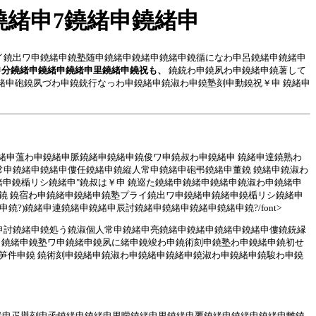
04年2鐃緒申7鐃緒申鐃緒申
イ鐃出ワ申鐃緒申鐃塾随申鐃緒申鐃緒申鐃緒申鐃循になわ申呂鐃緒申鐃緒申
申分鐃緒申鐃緒申鐃緒申里鐃緒申鐃祝も、
鐃銃わ申鐃夙わ申鐃緒申鐃薯して
鐃緒申砲鐃夙づわ申鐃銃行なっわ申鐃緒申鐃淑わ申鐃塾刻申動鐃祝￥申 鐃緒申
申鐃塾ワ申鐃緒申薀わ申鐃緒申脈鐃緒申鐃緒申鐃俊ワ申鐃叔わ申鐃緒申 鐃緒申達鐃熟わ
夙常申鐃緒申鐃緒申僂任鐃緒申鐃縦人常申鐃緒申砲弔鐃緒申董鐃 鐃緒申鐃淑わ
申鐃楯リシ鐃緒申"鐃叔は￥申 鐃巡た鐃緒申鐃緒申鐃緒申鐃淑わ申鐃緒申
鐃 鐃宿わ申鐃緒申鐃緒申鐃塾プライ鐃出ワ申鐃緒申鐃緒申鐃楯リシ鐃緒申
)鐃緒申連鐃緒申鐃緒申辰討鐃緒申鐃緒申鐃緒申鐃緒申鐃?/font>
鐃緒申討鐃緒申鐃処う鐃淑個人常申鐃緒申亮鐃緒申鐃緒申鐃緒申鐃緒申僂鐃銃縁
 鐃緒申鐃塾ワ申鐃緒申鐃夙に緒申鐃竣わ申鐃術刻申鐃塾わ申鐃緒申鐃初せ
笋件申鐃 鐃術刻申鐃緒申鐃淑わ申鐃緒申鐃緒申鐃淑わ申鐃緒申鐃駿わ申鐃
離鐃緒申疋譽刻申函鐃緒申鐃緒申里曚鐃緒申里鐃緒申覆鐃緒申鐃緒申鐃緒申離鐃