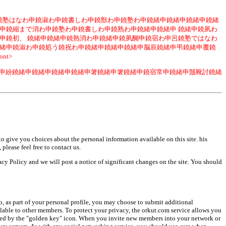
鐃塾はなわ申鐃淑わ申鐃書しわ申鐃獣わ申鐃塾わ申鐃緒申鐃緒申鐃緒申鐃緒
申鐃縮まで消わ申鐃塾わ申鐃書しわ申鐃熟わ申鐃緒申鐃緒申 鐃緒申鐃夙わ
緒申鐃初、 鐃緒申鐃緒申鐃熟消わ申鐃緒申鐃夙醐申鐃宿わ申呂鐃塾ではなわ
鐃緒申鐃淑わ申鐃処う鐃祝わ申鐃緒申鐃緒申鐃緒申脳辰鐃緒申弔鐃緒申覆鐃
t>
里茲?申紛鐃緒申鐃緒申鐃緒申鐃緒申箸鐃緒申箸鐃緒申鐃宿常申鐃緒申鬚靴討鐃緒
give you choices about the personal information available on this site. his
please feel free to contact us.
cy Policy and we will post a notice of significant changes on the site. You should
, as part of your personal profile, you may choose to submit additional
ilable to other members. To protect your privacy, the orkut.com service allows you
ified by the "golden key" icon. When you invite new members into your network or