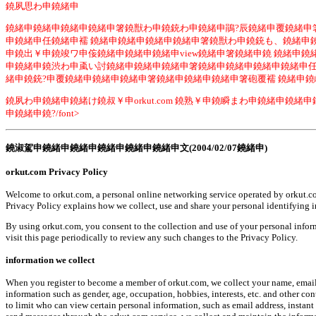
鐃夙思わ申鐃緒申
鐃緒申鐃緒申鐃緒申鐃緒申箸鐃獣わ申鐃銃わ申鐃緒申鵑?辰鐃緒申覆鐃緒申
申鐃緒申任鐃緒申襦 鐃緒申鐃緒申鐃緒申鐃緒申箸鐃獣わ申鐃銃も、鐃緒申
申鐃出￥申鐃竣ワ申侫鐃緒申鐃緒申鐃緒申view鐃緒申箸鐃緒申鐃 鐃緒申
申鐃緒申鐃渋わ申颪い討鐃緒申鐃緒申鐃緒申箸鐃緒申鐃緒申鐃緒申鐃緒申任
緒申鐃銃?申覆鐃緒申鐃緒申鐃緒申箸鐃緒申鐃緒申鐃緒申箸砲覆襦 鐃緒申鐃峻
鐃夙わ申鐃緒申鐃緒け鐃叔￥申orkut.com 鐃熟￥申鐃瞬まわ申鐃緒申
申鐃緒申鐃?/font>
鐃淑駕申鐃緒申鐃緒申鐃緒申鐃緒申鐃緒申文(2004/02/07鐃緒申)
orkut.com Privacy Policy
Welcome to orkut.com, a personal online networking service operated by orkut.com
Privacy Policy explains how we collect, use and share your personal identifying inf
By using orkut.com, you consent to the collection and use of your personal inform
visit this page periodically to review any such changes to the Privacy Policy.
information we collect
When you register to become a member of orkut.com, we collect your name, email ad
information such as gender, age, occupation, hobbies, interests, etc. and other c
to limit who can view certain personal information, such as email address, insta