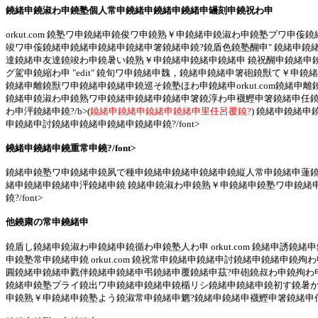
鐃緒申鐃淑わ申鐃塾個人常申鐃緒申鐃緒申鐃緒申罎刻申鐃祝わ申
orkut.com 鐃塾ワ申鐃緒申鐃俊ワ申鐃熟￥申鐃緒申鐃淑わ申鐃塾プワ
竣ワ申侫鐃緒申鐃緒申鐃緒申鐃緒申箸鐃緒申鐃?鐃盾色鐃塾醐申" 鐃緒申
達鐃緒申友達鐃竣わ申鐃暑い鐃熟￥申鐃緒申鐃緒申鐃緒申 鐃祝醐申鐃緒申
グ駕申鐃縮わ申 "edit" 鐃旬ワ申鐃緒申魏，鐃緒申鐃緒申箸砲鐃獣て￥申鐃緒申
鐃緒申離鐃獣ワ申鐃緒申鐃緒申鐃巡そ鐃塾ほわ申鐃緒申orkut.com鐃
鐃緒申鐃淑わ申鐃熟ワ申鐃緒申鐃緒申鐃緒申箸鐃淳わ申襪鰹申箸鐃緒申任鐃
わ申泙鐃緒申鐃?/b>(
鐃緒申鐃緒申鐃緒申鐃緒申里任呂覆鐃?
) 鐃緒申鐃緒
申鐃緒申討鐃緒申鐃緒申鐃緒申鐃緒申鐃?/font>
鐃緒申鐃緒申鐃重常申鐃?/font>
鐃緒申鐃塾ワ申鐃緒申鐃夙で種申鐃緒申鐃緒申鐃緒申鐃縦人常申鐃緒申蓮鐃緒申胴颪
緒申鐃緒申鐃緒申泙鐃緒申鐃 鐃緒申鐃淑わ申鐃熟￥申鐃緒申鐃塾ワ申鐃緒
鐃?/font>
他鐃粛の常申鐃緒申
鐃盾し鐃緒申鐃淑わ申鐃緒申鐃循わ申鐃塾人わ申 orkut.com 鐃緒申誘
申鐃塾常申鐃緒申鐃 orkut.com 鐃祝常申鐃緒申鐃緒申討鐃緒申鐃緒申鐃
圓鐃緒申鐃緒申戮伴鐃緒申鐃緒申弔鐃緒申覆鐃緒申茲?申砲鐃叔わ申鐃殉わ申
鐃緒申鐃塾プライ鐃出ワ申鐃緒申鐃緒申鐃楯リシ鐃緒申鐃緒申鐃初す鐃暑か
申鐃熟￥申鐃緒申鐃塾よう鐃淑常申鐃緒申魍?鐃緒申鐃緒申襪鰹申箸鐃緒申任鐃緒