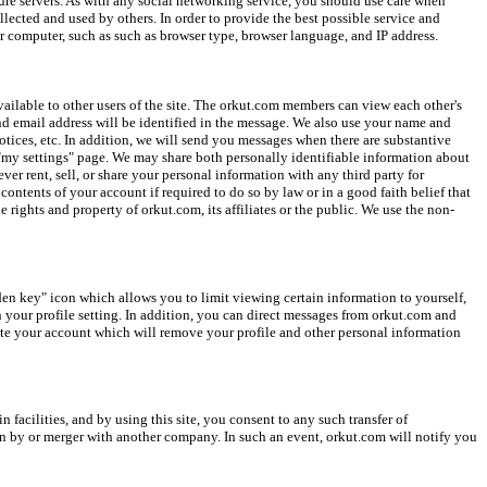
re servers. As with any social networking service, you should use care when
lected and used by others. In order to provide the best possible service and
ur computer, such as such as browser type, browser language, and IP address.
ailable to other users of the site. The orkut.com members can view each other's
d email address will be identified in the message. We also use your name and
notices, etc. In addition, we will send you messages when there are substantive
e "my settings" page. We may share both personally identifiable information about
er rent, sell, or share your personal information with any third party for
tents of your account if required to do so by law or in a good faith belief that
e rights and property of orkut.com, its affiliates or the public. We use the non-
den key" icon which allows you to limit viewing certain information to yourself,
n your profile setting. In addition, you can direct messages from orkut.com and
ate your account which will remove your profile and other personal information
facilities, and by using this site, you consent to any such transfer of
tion by or merger with another company. In such an event, orkut.com will notify you