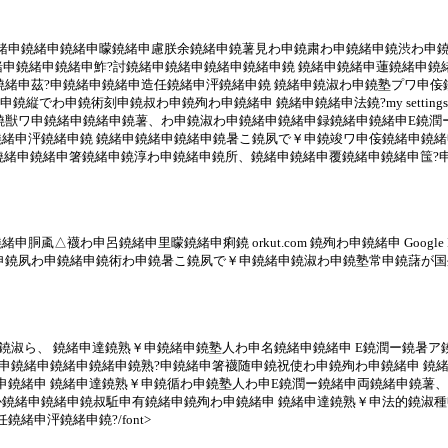
申侫鐃緒申鐃緒申鐃緒申曚鐃緒申慮朕余鐃緒申鐃薯見わ申鐃粛わ申鐃緒申鐃渋わ
鐃緒申鐃緒申鐃緒申鮓?討鐃緒申鐃緒申鐃緒申鐃緒申鐃 鐃緒申鐃緒申蓮鐃緒申
鐃緒申茲?申鐃緒申鐃緒申造任鐃緒申泙鐃緒申鐃 鐃緒申鐃淑わ申鐃塾プワ申
鐃縦でわ申鐃術刻申鐃叔わ申鐃殉わ申鐃緒申 鐃緒申鐃緒申法鐃?my settings
緒申離鐃獣ワ申鐃緒申鐃緒申鐃薯、わ申鐃淑わ申鐃緒申鐃緒申録鐃緒申鐃緒申E鐃
緒申泙鐃緒申鐃 鐃緒申鐃緒申鐃緒申鐃暑こ鐃夙で￥申鐃竣ワ申侫鐃緒申鐃緒
申鐃緒申鐃緒申箸鐃緒申鐃淳わ申鐃緒申鐃所、鐃緒申鐃緒申覆鐃緒申鐃緒申筺?
△襪わ申呂鐃緒申里曚鐃緒申痢鐃 orkut.com 鐃殉わ申鐃緒申 Googl
申鐃夙わ申鐃緒申鐃術わ申鐃暑こ鐃夙で￥申鐃緒申鐃淑わ申鐃塾常申鐃藷が
鐃緒申鐃淑ら、 鐃緒申達鐃熟￥申鐃緒申鐃塾人わ申名鐃緒申鐃緒申 E鐃潤ー鐃暑
殉わ申鐃緒申鐃緒申鐃緒申鐃熟?申鐃緒申箸襪随申鐃祝使わ申鐃殉わ申鐃緒申 鐃緒申
鐃緒申 鐃緒申達鐃熟￥申鐃循わ申鐃塾人わ申E鐃潤ー鐃緒申両鐃緒申鐃薯、関
鐃緒申鐃緒申鐃叔駈申有鐃緒申鐃殉わ申鐃緒申 鐃緒申達鐃熟￥申法的鐃淑
申泙鐃緒申鐃?/font>