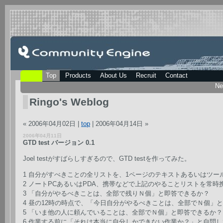
Top
Products
About Us
Recruit
Contact
Ne
Ringo's Weblog
« 2006年04月02日 |
top
| 2006年04月14日 »
2006年04月11日
GTD test バージョン 0.1
Joel testがすばらしすぎるので、GTD testを作ってみた。
1 自分がすべきことの全リストを、1ページのテキストあるいはツー
2 ノートPCあるいはPDA、携帯などで上記のやることリストを常時
3 「自分がやるべきことは、全部で残りＮ個」と即答できるか？
4 昼の12時の時点で、「今日自分がやるべきことは、全部でＮ個」
5 「いま他の人に頼んでいることは、全部でＮ個」と即答できるか？
6 作業する前に「それは本当に自分しかできない作業か？」と自問