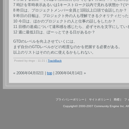
7 時計を常時表示あるいは1キーストローク以内で見れる状態か？(マ
8 昨日は、プロジェクトメンバー全員と1回以上口頭で会話したか？
9 昨日の日報は、プロジェクト外の人も理解できるクオリティだった
10 今日は、ほかのプロジェクトの人と仕事の話しをしたか？
11 目標の達成について違和感を感じたら、必ずそれを文字にしてい
12 週に最低1日は、ぼーっとできる日があるか？
GTDのレベルを向上させていくには、
まず自分のGTDレベルがどの程度なのかを把握する必要がある。
以上のリストはそのために使えるかもしれない。
Posted by ringo : 11:21 |
TrackBack
« 2006年04月02日 |
top
| 2006年04月14日 »
プライバシーポリシー | サイトポリシー | 商標 | フ
Copyright© 2000-2007 Community Engine Inc. All 